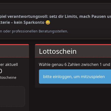
iel verantwortungsvoll: setz dir Limits, mach Pausen un
tterie – kein Sparkonto 😅
en oder professionellen Beratungsstellen.
Lottoschein
er aktuell
Wähle genau 6 Zahlen zwischen 1 und
0
bitte einloggen, um mitzuspielen
ttoscheine