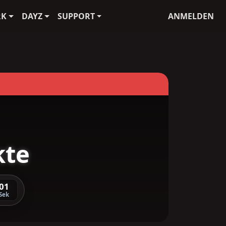
RK
DAYZ
SUPPORT
ANMELDEN
kte
01
Sek