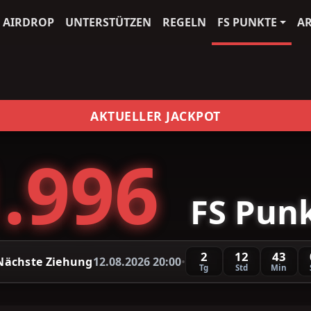
AIRDROP
UNTERSTÜTZEN
REGELN
FS PUNKTE
A
AKTUELLER JACKPOT
.996
FS Pun
2
12
43
Nächste Ziehung
12.08.2026 20:00
•
Tg
Std
Min